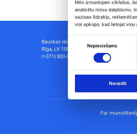
Mēs izmantojam sīkfailus, lai
analizētu mūsu datplūsmu. In
saziņas līdzekļu, reklamēšana
viņi apkopo, kad lietojat viņ
Piekrišanas
Bauskas iela 180,
Nepieciešams
izvēle
Rīga, LV-1004, Latvija
(+371) 800-01-110
Noraidīt
Par mums
Medi