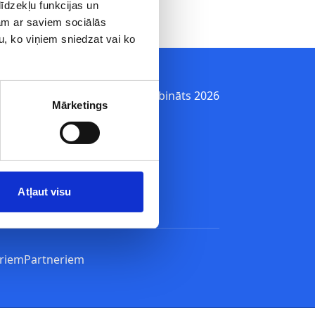
īdzekļu funkcijas un
jam ar saviem sociālās
u, ko viņiem sniedzat vai ko
© Rīgas piena kombināts 2026
Mārketings
Atļaut visu
riem
Partneriem