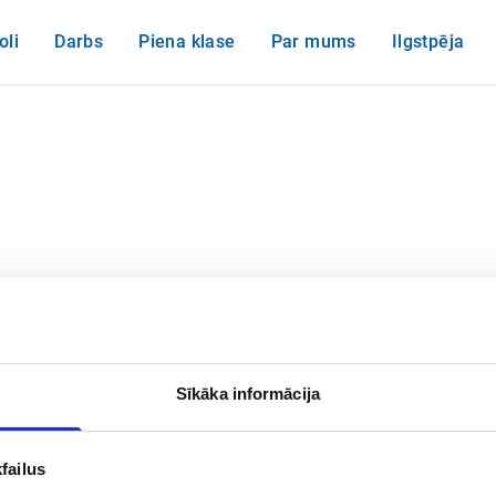
oli
Darbs
Piena klase
Par mums
Ilgstpēja
Akcionāriem
Izvēlieties uzņēmumu, lai skatītu paziņojumus un pielikumus.
Sīkāka informācija
failus
AS Rīgas piena kombināts
AS Valmieras piens