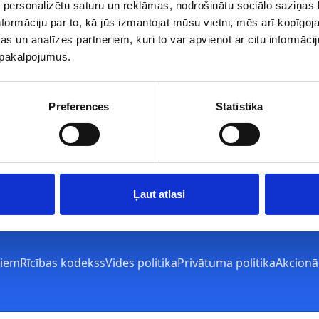
 personalizētu saturu un reklāmas, nodrošinātu sociālo saziņas l
formāciju par to, kā jūs izmantojat mūsu vietni, mēs arī kopīgo
s un analīzes partneriem, kuri to var apvienot ar citu informācij
u pakalpojumus.
Preferences
Statistika
Ļaut atlasi
jiem
Rīcības kodekss
Vides politika
Privātuma politika
Akcionā