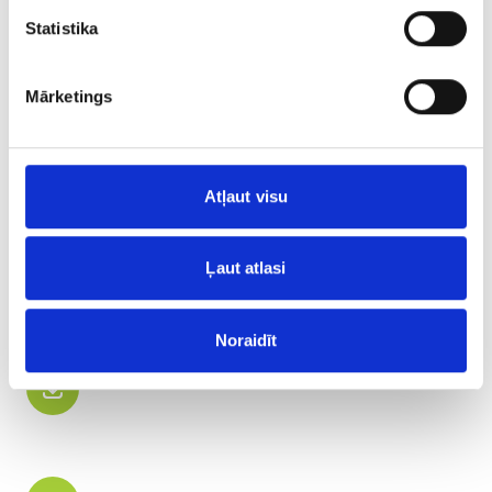
Statistika
DARBA KANDIDĀTIEM
Mārketings
PDF, 84.6 KB
Atļaut visu
PDF, 83.1 KB
Ļaut atlasi
SADARBĪBAS PARTNERIEM
Rīgas piena kombināts
Noraidīt
PDF, 236.8 KB
Valmieras piens