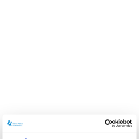
(Vispārīgā datu aizsardzības regula) prasības.
Šajā Privātuma Politikā Jūs varat iepazīties ar
informāciju par personas datu apstrādi, ko veic AS Rīgas
piena kombināts, reģ. Nr. 40003017441, juridiskā adrese:
Bauskas iela 180, Rīga, Latvija, AS Valmieras piens, reģ.
Nr. 40003020475, juridiskā adrese: Rīgas iela 93,
Valmiera, Latvija un SIA Food Union management, reģ.
Nr. 40203010361, juridiskā adrese: Bauskas iela 180,
Rīga, Latvija. Šie uzņēmumi darbojas kopīgi un apstrādā
datus par Jums, kas iegūti no tīmekļa vietnes
www.piens.lv
Zemāk pieejama informācija par personas datu
apstrādi: