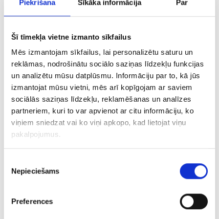
Piekrišana
Sīkāka informācija
Par
PDF, 184.7 KB
Šī tīmekļa vietne izmanto sīkfailus
VIDEONOVĒROŠANA
Mēs izmantojam sīkfailus, lai personalizētu saturu un
reklāmas, nodrošinātu sociālo saziņas līdzekļu funkcijas
Rīgas piena kombināts
un analizētu mūsu datplūsmu. Informāciju par to, kā jūs
izmantojat mūsu vietni, mēs arī kopīgojam ar saviem
PDF, 212.7 KB
sociālās saziņas līdzekļu, reklamēšanas un analīzes
partneriem, kuri to var apvienot ar citu informāciju, ko
Valmieras piens
viņiem sniedzat vai ko viņi apkopo, kad lietojat viņu
pakalpojumus.
PDF, 215.7 KB
Piekrišanas
Nepieciešams
izvēle
SĪKFAILU (COOKIES) POLITIKA
Preferences
PDF, 159.9 KB