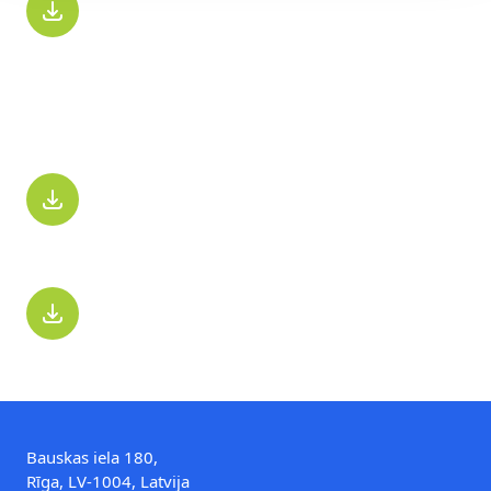
PDF, 250.6 KB
AKCIONĀRIEM
Rīgas piena kombināts
PDF, 284.8 KB
Valmieras piens
PDF, 271.7 KB
Bauskas iela 180,
Rīga, LV-1004, Latvija