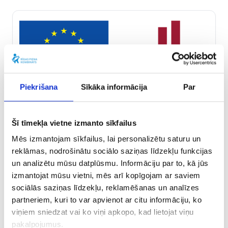
Piekrišana
Sīkāka informācija
Par
Šī tīmekļa vietne izmanto sīkfailus
Mēs izmantojam sīkfailus, lai personalizētu saturu un
reklāmas, nodrošinātu sociālo saziņas līdzekļu funkcijas
Latvijas Atveseļošanas un noturības mehānisma plāna
un analizētu mūsu datplūsmu. Informāciju par to, kā jūs
5.1. reformu un investīciju virziena “Produktivitātes
izmantojat mūsu vietni, mēs arī kopīgojam ar saviem
paaugstināšana caur investīciju apjoma palielināšanu
sociālās saziņas līdzekļu, reklamēšanas un analīzes
P&A” 5.1.1.r. reformas “Inovāciju pārvaldība un privāto
partneriem, kuri to var apvienot ar citu informāciju, ko
P&A investīciju motivācija” 5.1.1.2.i. investīcijas
viņiem sniedzat vai ko viņi apkopo, kad lietojat viņu
“Atbalsta instruments pētniecībai un
pakalpojumus.