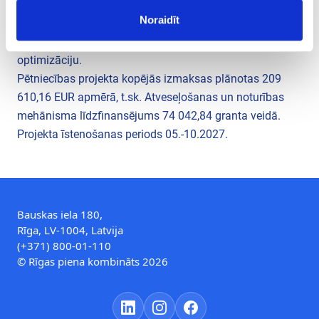
biezpienu, biezpiena masu un produkta paraugu
Noraidīt
īpašībām, organoleptisko īpašību novērtēšanu, biezpiena
sieriņu testa partijas ražošanu un ražošanas procesa
optimizāciju.
Pētniecības projekta kopējās izmaksas plānotas 209
610,16 EUR apmērā, t.sk. Atveseļošanas un noturības
mehānisma līdzfinansējums 74 042,84 granta veidā.
Projekta īstenošanas periods 05.-10.2027.
Bauskas iela 180,
Rīga, LV-1004, Latvija
(+371) 800-01-110
© Rīgas piena kombināts 2026