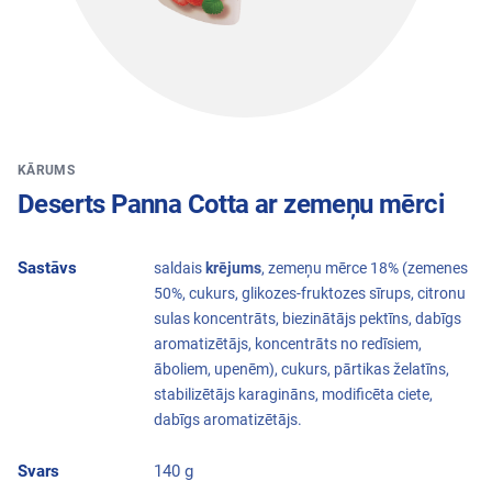
KĀRUMS
Deserts Panna Cotta ar zemeņu mērci
Sastāvs
saldais
krējums
, zemeņu mērce 18% (zemenes
50%, cukurs, glikozes-fruktozes sīrups, citronu
sulas koncentrāts, biezinātājs pektīns, dabīgs
aromatizētājs, koncentrāts no redīsiem,
āboliem, upenēm), cukurs, pārtikas želatīns,
stabilizētājs karagināns, modificēta ciete,
dabīgs aromatizētājs.
Svars
140 g