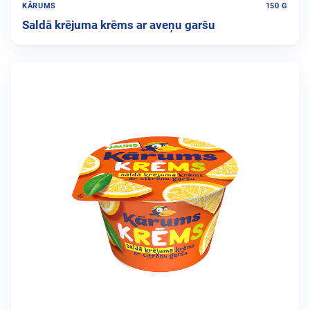
KĀRUMS
150 G
Saldā krējuma krēms ar aveņu garšu