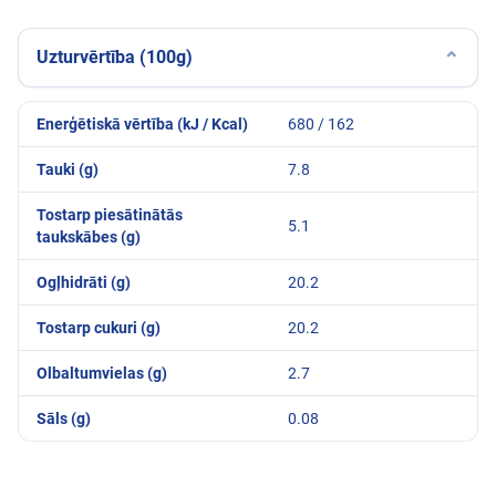
Uzturvērtība (100g)
⌄
Enerģētiskā vērtība (kJ / Kcal)
680 / 162
Tauki (g)
7.8
Tostarp piesātinātās
5.1
taukskābes (g)
Ogļhidrāti (g)
20.2
Tostarp cukuri (g)
20.2
Olbaltumvielas (g)
2.7
Sāls (g)
0.08