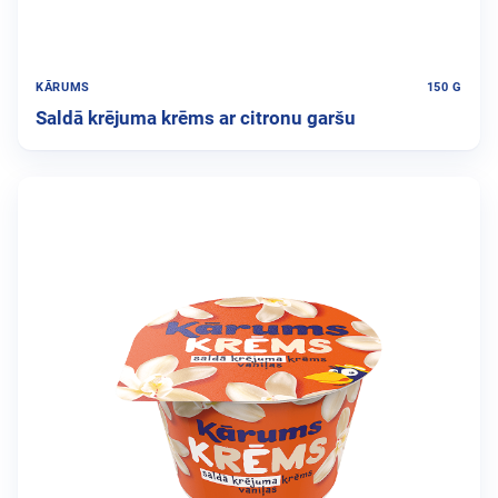
KĀRUMS
150 G
Saldā krējuma krēms ar citronu garšu