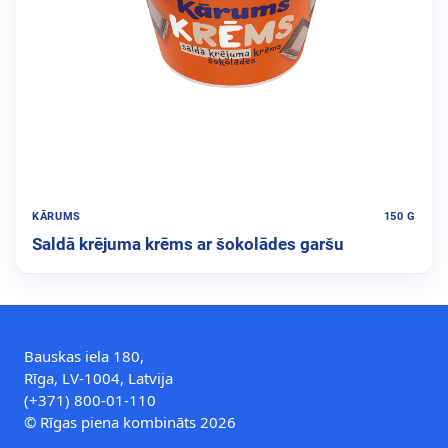
KĀRUMS
150 G
Saldā krējuma krēms ar šokolādes garšu
Bauskas iela 180,
Rīga, LV-1004, Latvija
(+371) 800-01-110
© Rīgas piena kombināts 2026