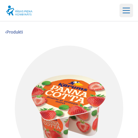
Atvērt
‹
Produkti