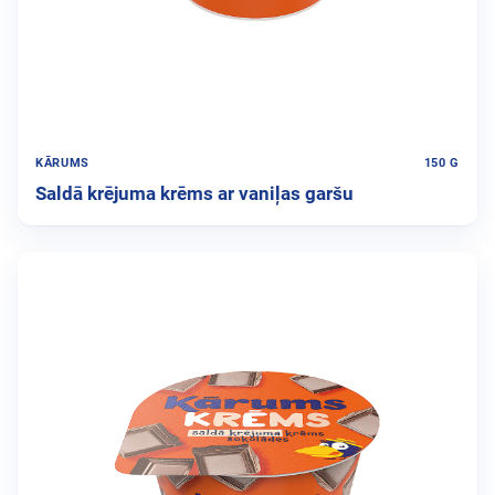
KĀRUMS
150 G
Saldā krējuma krēms ar vaniļas garšu