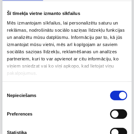
Šī tīmekļa vietne izmanto sīkfailus
Mēs izmantojam sīkfailus, lai personalizētu saturu un
reklāmas, nodrošinātu sociālo saziņas līdzekļu funkcijas
un analizētu mūsu datplūsmu. Informāciju par to, kā jūs
izmantojat mūsu vietni, mēs arī kopīgojam ar saviem
sociālās saziņas līdzekļu, reklamēšanas un analīzes
partneriem, kuri to var apvienot ar citu informāciju, ko
viņiem sniedzat vai ko viņi apkopo, kad lietojat viņu
pakalpojumus.
Piekrišanas
Nepieciešams
izvēle
Preferences
KĀRUMS
140 G
Deserts Panna Cotta ar ķiršu mērci
Statistika