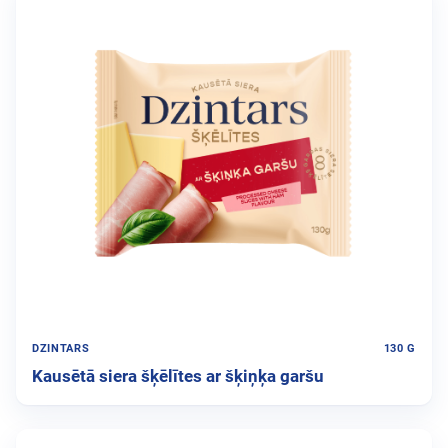
DZINTARS
130 G
Kausētā siera šķēlītes ar šķiņķa garšu