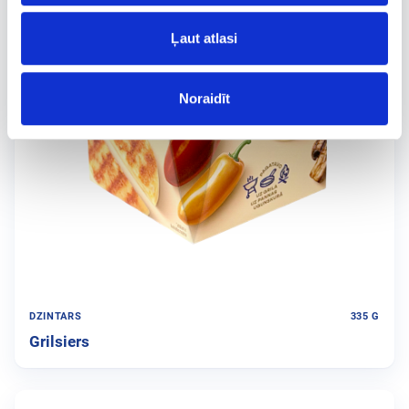
Ļaut atlasi
Noraidīt
DZINTARS
335 G
Grilsiers