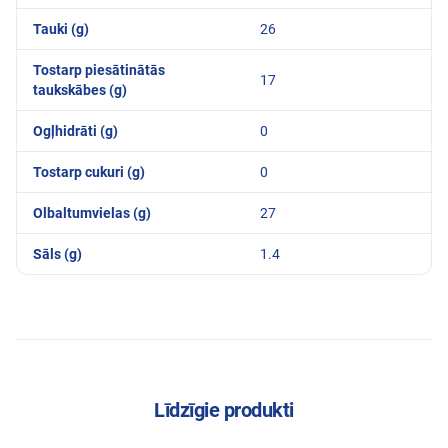
Tauki (g)
26
Tostarp piesātinātās
17
taukskābes (g)
Ogļhidrāti (g)
0
Tostarp cukuri (g)
0
Olbaltumvielas (g)
27
Sāls (g)
1.4
Līdzīgie produkti