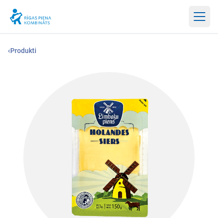
Atvērt
‹
Produkti