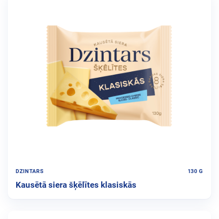
DZINTARS
130 G
Kausētā siera šķēlītes klasiskās