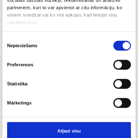
sociālās saziņas līdzekļu, reklamēšanas un analīzes
partneriem, kuri to var apvienot ar citu informāciju, ko
viņiem sniedzat vai ko viņi apkopo, kad lietojat viņu
pakalpojumus.
KĀRUMS
175 G
Svaigais siers ar zaļumiem
Piekrišanas
Nepieciešams
izvēle
Preferences
Statistika
Mārketings
Atļaut visu