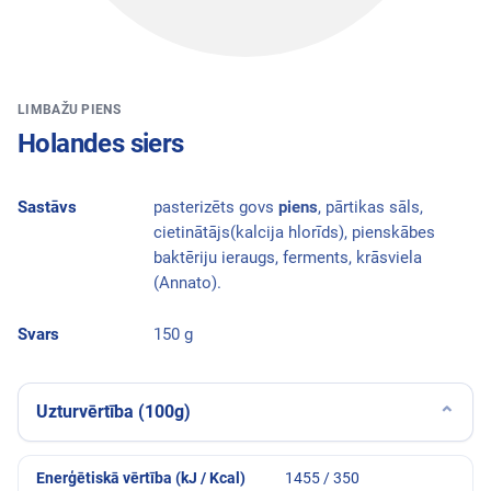
LIMBAŽU PIENS
Holandes siers
Sastāvs
pasterizēts govs
piens
, pārtikas sāls,
cietinātājs(kalcija hlorīds), pienskābes
baktēriju ieraugs, ferments, krāsviela
(Annato).
Svars
150 g
Uzturvērtība (100g)
⌄
Enerģētiskā vērtība (kJ / Kcal)
1455 / 350