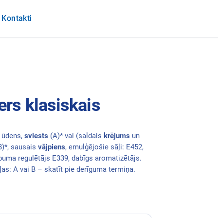
Kontakti
ers klasiskais
 ūdens,
sviests
(A)* vai (saldais
krējums
un
(B)*, sausais
vājpiens
, emulģējošie sāļi: E452,
buma regulētājs E339, dabīgs aromatizētājs.
as: A vai B – skatīt pie derīguma termiņa.