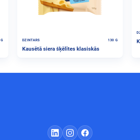
D
K
 G
DZINTARS
130 G
Kausētā siera šķēlītes klasiskās