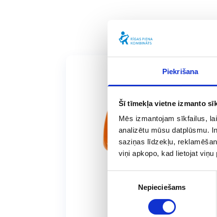
Piekrišana
Šī tīmekļa vietne izmanto sīk
Mēs izmantojam sīkfailus, lai
analizētu mūsu datplūsmu. In
saziņas līdzekļu, reklamēšana
viņi apkopo, kad lietojat viņ
Piekrišanas
Nepieciešams
izvēle