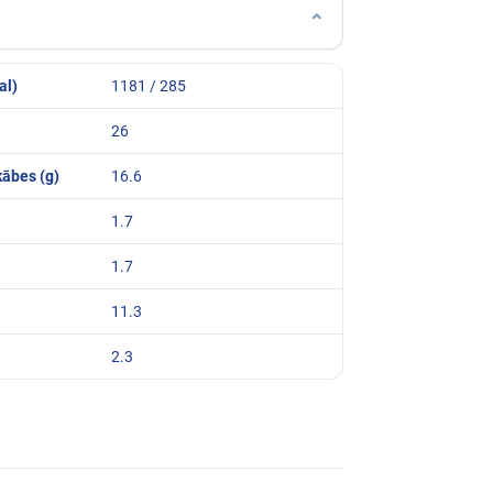
⌄
al)
1181 / 285
26
kābes (g)
16.6
1.7
1.7
11.3
2.3