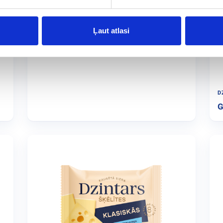
 G
KĀRUMS
175 G
Svaigais siers ar zaļumiem
Ļaut atlasi
D
G