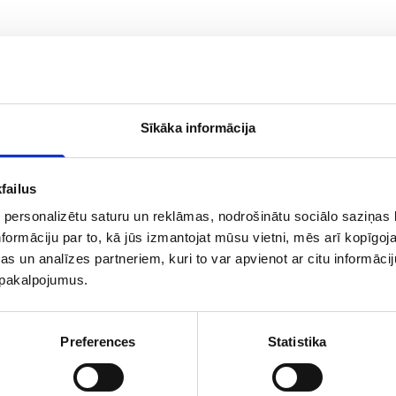
Līdzīgie produkti
Sīkāka informācija
failus
 personalizētu saturu un reklāmas, nodrošinātu sociālo saziņas l
formāciju par to, kā jūs izmantojat mūsu vietni, mēs arī kopīgo
s un analīzes partneriem, kuri to var apvienot ar citu informācij
u pakalpojumus.
Preferences
Statistika