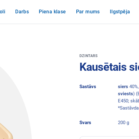
oli
Darbs
Piena klase
Par mums
Ilgstpēja
DZINTARS
Kausētais si
Sastāvs
siers
40%,
sviests
) 
E450; skā
*Sastāvdaļ
Svars
200 g