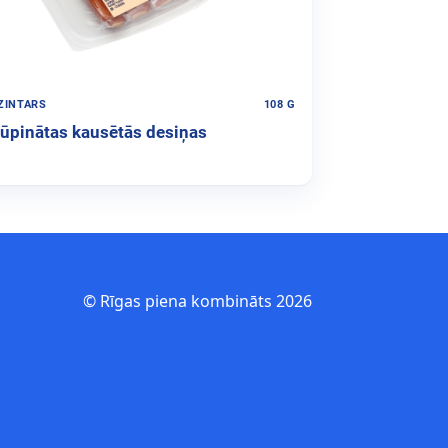
ZINTARS
108 G
ūpinātas kausētās desiņas
© Rīgas piena kombināts 2026