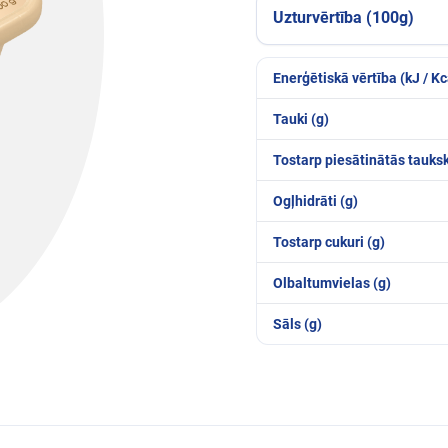
Uzturvērtība (100g)
Enerģētiskā vērtība (kJ / Kc
Tauki (g)
Tostarp piesātinātās tauks
Ogļhidrāti (g)
Tostarp cukuri (g)
Olbaltumvielas (g)
Sāls (g)