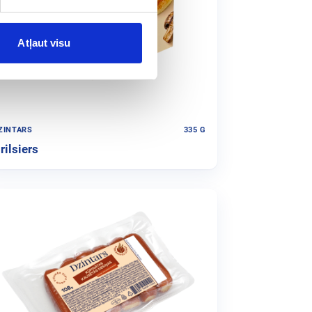
Atļaut visu
ZINTARS
335 G
rilsiers