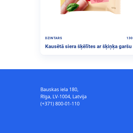
DZINTARS
130
Kausētā siera šķēlītes ar šķiņķa garšu
Bauskas iela 180,
Rīga, LV-1004, Latvija
(+371) 800-01-110