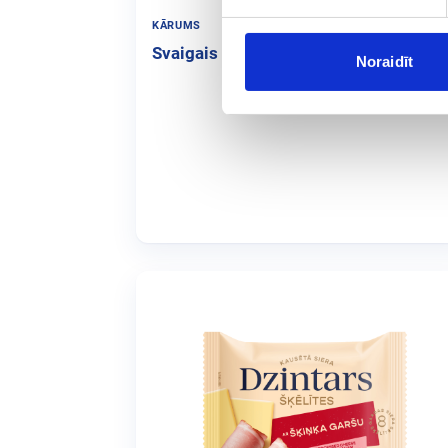
KĀRUMS
175
Svaigais siers klasiskais
Noraidīt