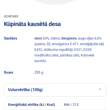
DZINTARS
Kūpināta kausētā desa
Sastāvs
siers
60%, ūdens,
biezpiens
, augu eļļas 6,6%
(palmu, šī), emulgators E 471, emulģējošie sāļi
E452, skābuma regulētāji: E331, E339;
modificēta ciete, pārtikas sāls, krāsviela
karotīni.
Svars
295 g
Uzturvērtība (100g)
⌄
Enerģētiskā vērtība (kJ / Kcal)
886 / 213