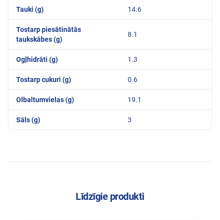
Tauki (g)
14.6
Tostarp piesātinātās
8.1
taukskābes (g)
Ogļhidrāti (g)
1.3
Tostarp cukuri (g)
0.6
Olbaltumvielas (g)
19.1
Sāls (g)
3
Līdzīgie produkti