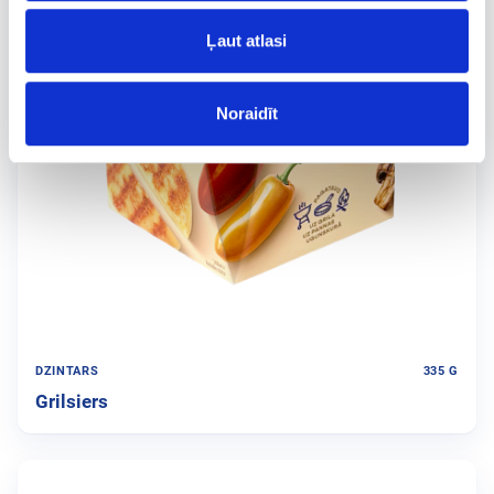
Ļaut atlasi
Noraidīt
DZINTARS
335 G
Grilsiers