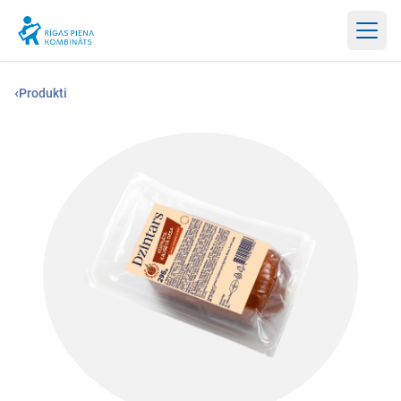
Atvērt
‹
Produkti