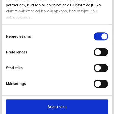
partneriem, kuri to var apvienot ar citu informāciju, ko
viņiem sniedzat vai ko viņi apkopo, kad lietojat viņu
KĀRUMS
175 G
pakalpojumus.
Svaigais siers ar zaļumiem
Piekrišanas
Nepieciešams
izvēle
Preferences
Statistika
Mārketings
Atļaut visu