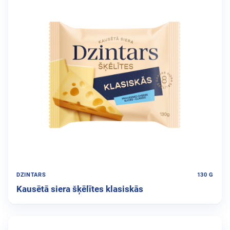
DZINTARS
130 G
Kausētā siera šķēlītes klasiskās