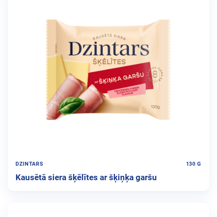
DZINTARS
130 G
Kausētā siera šķēlītes ar šķiņķa garšu