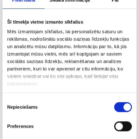
Šī tīmekļa vietne izmanto sīkfailus
Mēs izmantojam sīkfailus, lai personalizētu saturu un
reklāmas, nodrošinātu sociālo saziņas līdzekļu funkcijas
un analizētu mūsu datplūsmu. Informāciju par to, kā jūs
izmantojat mūsu vietni, mēs arī kopīgojam ar saviem
sociālās saziņas līdzekļu, reklamēšanas un analīzes
partneriem, kuri to var apvienot ar citu informāciju, ko
viņiem sniedzat vai ko viņi apkopo, kad lietojat viņu
pakalpojumus.
KĀRUMS
230 G
Jogurta kokteilis mango
Piekrišanas
Nepieciešams
izvēle
Preferences