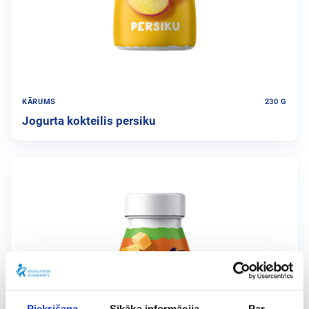
KĀRUMS
230 G
Jogurta kokteilis persiku
Piekrišana
Sīkāka informācija
Par