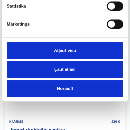
Statistika
Mārketings
Atļaut visu
Ļaut atlasi
Noraidīt
KĀRUMS
230 G
Jogurta kokteilis vaniļas