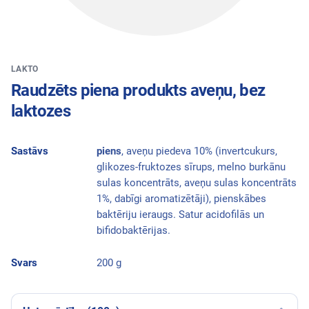
LAKTO
Raudzēts piena produkts aveņu, bez
laktozes
Sastāvs
piens
, aveņu piedeva 10% (invertcukurs,
glikozes-fruktozes sīrups, melno burkānu
sulas koncentrāts, aveņu sulas koncentrāts
1%, dabīgi aromatizētāji), pienskābes
baktēriju ieraugs. Satur acidofilās un
bifidobaktērijas.
Svars
200 g