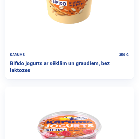
KĀRUMS
350 G
Bifido jogurts ar sēklām un graudiem, bez
laktozes