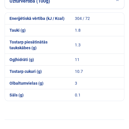
Uzturvērtība (100g)
⌄
Enerģētiskā vērtība (kJ / Kcal)
304 / 72
Tauki (g)
1.8
Tostarp piesātinātās
1.3
taukskābes (g)
Ogļhidrāti (g)
11
Tostarp cukuri (g)
10.7
Olbaltumvielas (g)
3
Sāls (g)
0.1