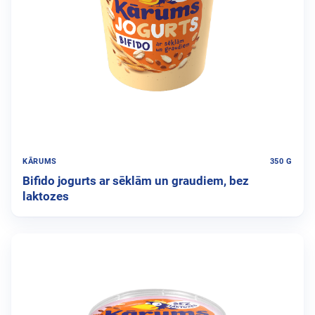
KĀRUMS
350 G
Bifido jogurts ar sēklām un graudiem, bez
laktozes