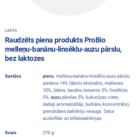
LAKTO
Raudzēts piena produkts ProBio
melleņu-banānu-linsēklu-auzu pārslu,
bez laktozes
Sastāvs
piens
, melleņu-banānu-linsēklu-auzu pārslu
piedeva 14% (ābolu ekstrakts, mellenes
10%, ūdens, banānu biezenis 5%, linsēklas
5%,
auzu
pārslas 5%, kukurūzas ciete,
dabīgi aromatizētāji, burkānu koncentrāts),
pienskābes baktēriju ieraugs. Satur
acidofilās un bifidobaktērijas.
Svars
270 g