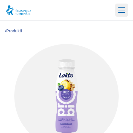
Atvērt
‹
Produkti