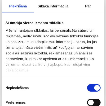
Piekrišana
Sīkāka informācija
Par
Šī tīmekļa vietne izmanto sīkfailus
Mēs izmantojam sīkfailus, lai personalizētu saturu un
reklāmas, nodrošinātu sociālo saziņas līdzekļu funkcijas
un analizētu mūsu datplūsmu. Informāciju par to, kā jūs
izmantojat mūsu vietni, mēs arī kopīgojam ar saviem
sociālās saziņas līdzekļu, reklamēšanas un analīzes
partneriem, kuri to var apvienot ar citu informāciju, ko
viņiem sniedzat vai ko viņi apkopo, kad lietojat viņu
pakalpojumus.
KĀRUMS
230 G
Piekrišanas
Jogurta kokteilis mango
Nepieciešams
izvēle
Preferences