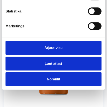
Statistika
Mārketings
Atļaut visu
Ļaut atlasi
Noraidīt