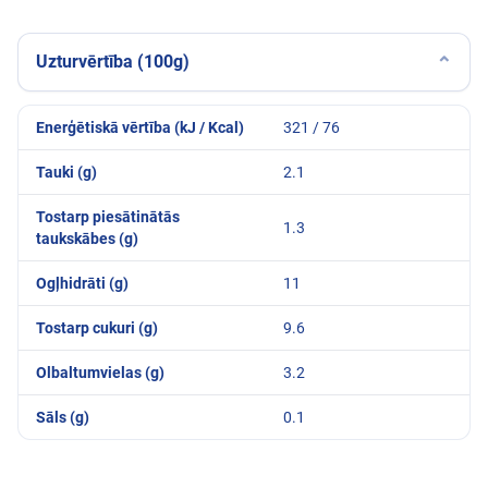
Uzturvērtība (100g)
⌄
Enerģētiskā vērtība (kJ / Kcal)
321 / 76
Tauki (g)
2.1
Tostarp piesātinātās
1.3
taukskābes (g)
Ogļhidrāti (g)
11
Tostarp cukuri (g)
9.6
Olbaltumvielas (g)
3.2
Sāls (g)
0.1