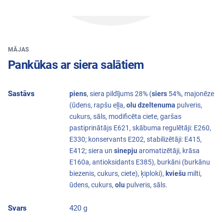
MĀJAS
Pankūkas ar siera salātiem
Sastāvs
piens
, siera pildījums 28% (
siers
54%, majonēze
(ūdens, rapšu eļļa,
olu dzeltenuma
pulveris,
cukurs, sāls, modificēta ciete, garšas
pastiprinātājs E621, skābuma regulētāji: E260,
E330; konservants E202, stabilizētāji: E415,
E412; siera un
sinepju
aromatizētāji, krāsa
E160a, antioksidants E385), burkāni (burkānu
biezenis, cukurs, ciete), ķiploki),
kviešu
milti,
ūdens, cukurs,
olu
pulveris, sāls.
Svars
420 g