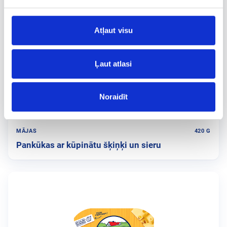
Atļaut visu
Ļaut atlasi
Noraidīt
MĀJAS
420 G
Pankūkas ar kūpinātu šķiņķi un sieru