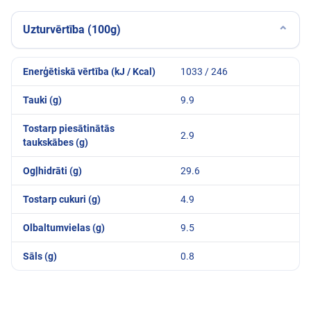
Uzturvērtība (100g)
⌄
Enerģētiskā vērtība (kJ / Kcal)
1033 / 246
Tauki (g)
9.9
Tostarp piesātinātās
2.9
taukskābes (g)
Ogļhidrāti (g)
29.6
Tostarp cukuri (g)
4.9
Olbaltumvielas (g)
9.5
Sāls (g)
0.8