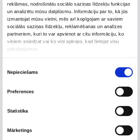
reklāmas, nodrošinātu sociālo saziņas līdzekļu funkcijas
un analizētu mūsu datplūsmu. Informāciju par to, kā jūs
izmantojat mūsu vietni, mēs arī kopīgojam ar saviem
sociālās saziņas līdzekļu, reklamēšanas un analīzes
partneriem, kuri to var apvienot ar citu informāciju, ko
viņiem sniedzat vai ko viņi apkopo, kad lietojat viņu
pakalpojumus.
MĀJAS
420 G
Piekrišanas
Pankūkas ar biezpienu
Nepieciešams
izvēle
Preferences
Statistika
Mārketings