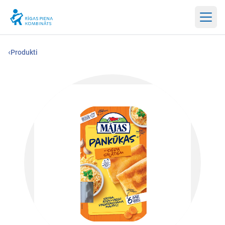
Atvērt
‹
Produkti