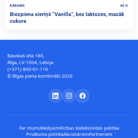
KĀRUMS
40 G
Biezpiena sieriņš “Vanilla”, bez laktozes, mazāk
cukura
Bauskas iela 180,
Rīga, LV-1004, Latvija
(+371) 800-01-110
© Rīgas piena kombināts 2026
Par mums
Medijiem
Rīcības kodekss
Vides politika
Privātuma politika
Akcionāriem
Partneriem