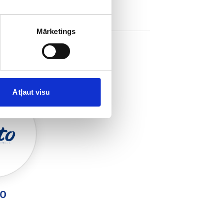
Mārketings
Atļaut visu
TO