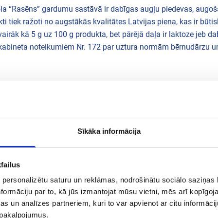
īmola “Rasēns” gardumu sastāvā ir dabīgas augļu piedevas, au
ukti tiek ražoti no augstākās kvalitātes Latvijas piena, kas ir būt
airāk kā 5 g uz 100 g produkta, bet pārējā daļa ir laktoze jeb d
u kabineta noteikumiem Nr. 172 par uztura normām bērnudārzu 
Sīkāka informācija
failus
Garšu daudzveidība
 personalizētu saturu un reklāmas, nodrošinātu sociālo saziņas l
formāciju par to, kā jūs izmantojat mūsu vietni, mēs arī kopīgo
s un analīzes partneriem, kuri to var apvienot ar citu informācij
Skatīt produktus
u pakalpojumus.