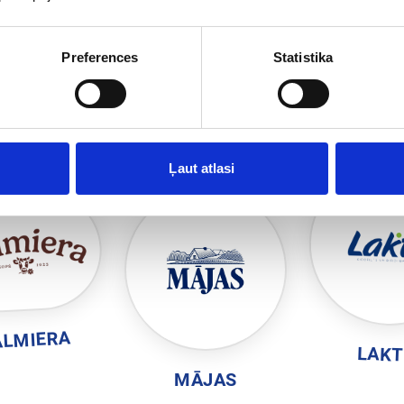
Preferences
Statistika
CITI ZĪMOLI
Ļaut atlasi
ALMIERA
LAK
MĀJAS