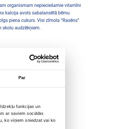
gošam organismam nepieciešamie vitamīni
isks kalcija avots sabalansētā bērnu
abīgs piena cukurs. Visi zīmola “Rasēns”
un skolu audzēkņiem.
Par
Enerģija katrai dienai
īdzekļu funkcijas un
jam ar saviem sociālās
u, ko viņiem sniedzat vai ko