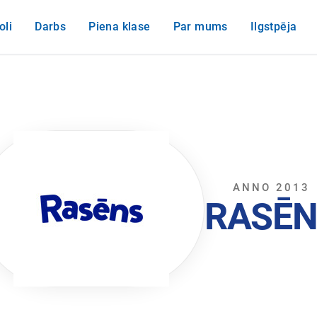
oli
Darbs
Piena klase
Par mums
Ilgstpēja
ANNO 2013
RASĒN