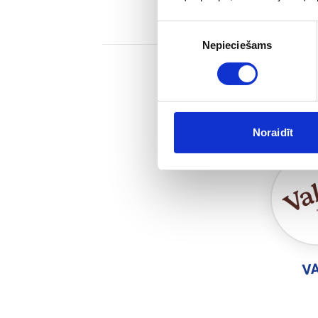
Piekrišanas
Nepieciešams
izvēle
Noraidīt
V