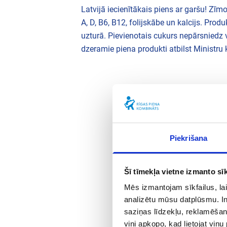
Latvijā iecienītākais piens ar garšu! Z
A, D, B6, B12, folijskābe un kalcijs. Prod
uzturā. Pievienotais cukurs nepārsniedz v
dzeramie piena produkti atbilst Ministr
Piekrišana
Šī tīmekļa vietne izmanto sīk
Bērnu iecienīts
Mēs izmantojam sīkfailus, lai
analizētu mūsu datplūsmu. In
saziņas līdzekļu, reklamēšana
viņi apkopo, kad lietojat viņ