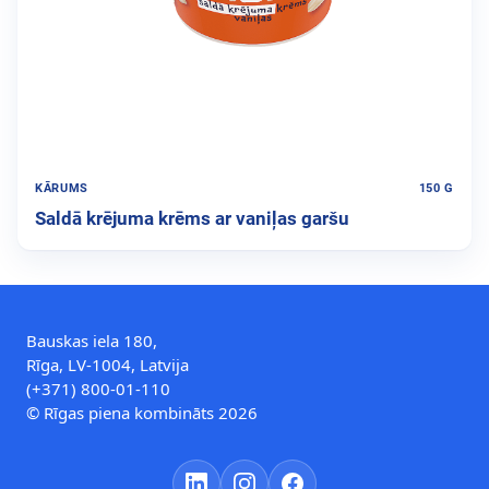
KĀRUMS
150 G
Saldā krējuma krēms ar vaniļas garšu
Bauskas iela 180,
Rīga, LV-1004, Latvija
(+371) 800-01-110
© Rīgas piena kombināts 2026