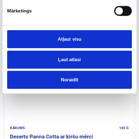
Mārketings
Atļaut visu
Ļaut atlasi
Noraidīt
KĀRUMS
140 G
Deserts Panna Cotta ar ķiršu mērci