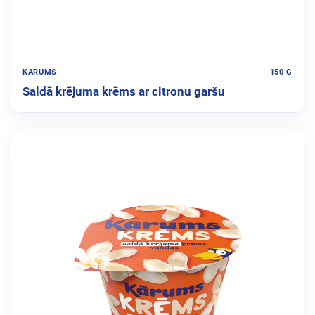
KĀRUMS
150 G
Saldā krējuma krēms ar citronu garšu