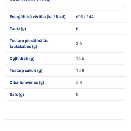
Enerģētiskā vērtība (kJ / Kcal)
603 / 144
Tauki (g)
6
Tostarp piesātinātās
3.6
taukskābes (g)
Ogļhidrāti (g)
16.6
Tostarp cukuri (g)
15.8
Olbaltumvielas (g)
5.8
Sāls (g)
0