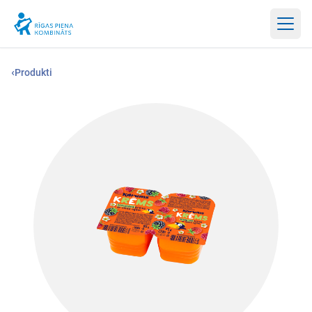
Atvērt
‹
Produkti