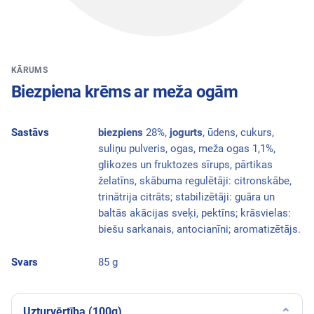
KĀRUMS
Biezpiena krēms ar meža ogām
Sastāvs
biezpiens
28%,
jogurts
, ūdens, cukurs,
suliņu pulveris, ogas, meža ogas 1,1%,
glikozes un fruktozes sīrups, pārtikas
želatīns, skābuma regulētāji: citronskābe,
trinātrija citrāts; stabilizētāji: guāra un
baltās akācijas sveķi, pektīns; krāsvielas:
biešu sarkanais, antocianīni; aromatizētājs.
Svars
85 g
Uzturvērtība (100g)
⌄