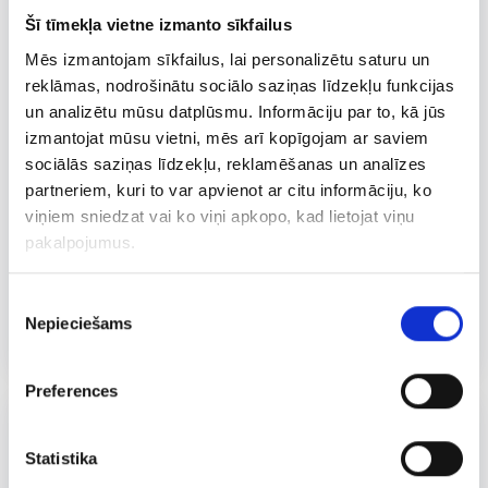
Šī tīmekļa vietne izmanto sīkfailus
Mēs izmantojam sīkfailus, lai personalizētu saturu un
reklāmas, nodrošinātu sociālo saziņas līdzekļu funkcijas
un analizētu mūsu datplūsmu. Informāciju par to, kā jūs
izmantojat mūsu vietni, mēs arī kopīgojam ar saviem
sociālās saziņas līdzekļu, reklamēšanas un analīzes
partneriem, kuri to var apvienot ar citu informāciju, ko
viņiem sniedzat vai ko viņi apkopo, kad lietojat viņu
pakalpojumus.
Piekrišanas
KĀRUMS
140 G
Nepieciešams
izvēle
Deserts Panna Cotta ar zemeņu mērci
Preferences
Statistika