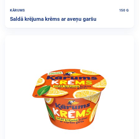
KĀRUMS
150 G
Saldā krējuma krēms ar aveņu garšu