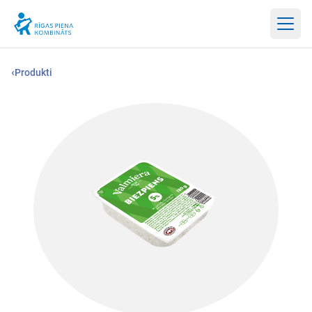
Atvērt
‹
Produkti