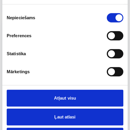
Pilnpiena biezpiens 9%
Piekrišanas
Nepieciešams
izvēle
Preferences
Statistika
Mārketings
Atļaut visu
Ļaut atlasi
VALMIERA
180 G