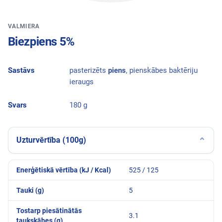
VALMIERA
Biezpiens 5%
Sastāvs
pasterizēts
piens
, pienskābes baktēriju
ieraugs
Svars
180 g
Uzturvērtība (100g)
⌄
Enerģētiskā vērtība (kJ / Kcal)
525 / 125
Tauki (g)
5
Tostarp piesātinātās
3.1
taukskābes (g)