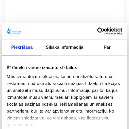
Piekrišana
Sīkāka informācija
Par
Šī tīmekļa vietne izmanto sīkfailus
Mēs izmantojam sīkfailus, lai personalizētu saturu un
reklāmas, nodrošinātu sociālo saziņas līdzekļu funkcijas
un analizētu mūsu datplūsmu. Informāciju par to, kā jūs
izmantojat mūsu vietni, mēs arī kopīgojam ar saviem
sociālās saziņas līdzekļu, reklamēšanas un analīzes
partneriem, kuri to var apvienot ar citu informāciju, ko
viņiem sniedzat vai ko viņi apkopo, kad lietojat viņu
LIMBAŽU PIENS
170 G
pakalpojumus.