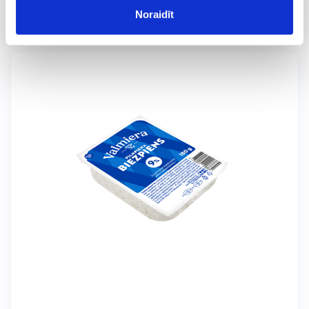
Noraidīt
Vājpiena biezpiens 0,5%