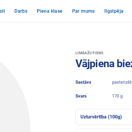
oli
Darbs
Piena klase
Par mums
Ilgstpēja
LIMBAŽU PIENS
Vājpiena bi
Sastāvs
pasterizē
Svars
170 g
Uzturvērtība (100g)