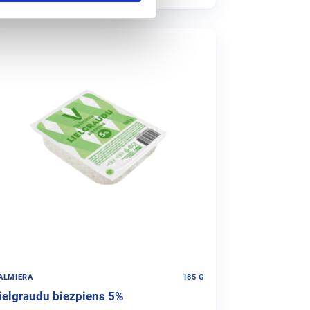
ALMIERA
185 G
ielgraudu biezpiens 5%