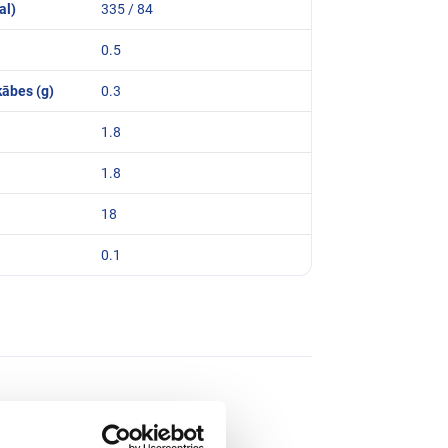
al)
335 / 84
0.5
kābes (g)
0.3
1.8
1.8
18
0.1