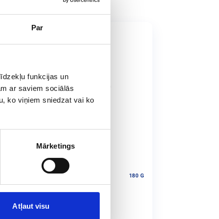
Par
īdzekļu funkcijas un
jam ar saviem sociālās
u, ko viņiem sniedzat vai ko
Mārketings
ALMIERA
180 G
iezpiens 5%
Atļaut visu