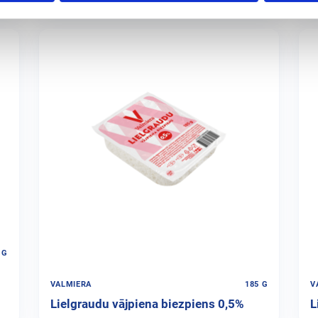
 G
VALMIERA
185 G
V
Lielgraudu vājpiena biezpiens 0,5%
L