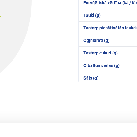
Enerģētiskā vērtība (kJ / Kc
Tauki (g)
Tostarp piesātinātās tauks
Ogļhidrāti (g)
Tostarp cukuri (g)
Olbaltumvielas (g)
Sāls (g)
Līdzīgie produkti