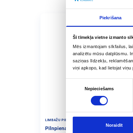
Piekrišana
Šī tīmekļa vietne izmanto sīk
Mēs izmantojam sīkfailus, lai
analizētu mūsu datplūsmu. In
saziņas līdzekļu, reklamēšana
viņi apkopo, kad lietojat viņ
Piekrišanas
Nepieciešams
izvēle
LIMBAŽU PIENS
170
Noraidīt
Pilnpiena biezpiens 9%