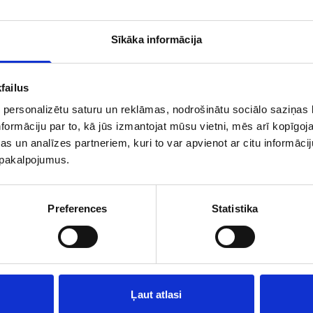
Sīkāka informācija
failus
 personalizētu saturu un reklāmas, nodrošinātu sociālo saziņas l
formāciju par to, kā jūs izmantojat mūsu vietni, mēs arī kopīgo
s un analīzes partneriem, kuri to var apvienot ar citu informācij
u pakalpojumus.
Preferences
Statistika
VALMIERA
180 G
V
Vājpiena biezpiens 0,5%
B
 G
Ļaut atlasi