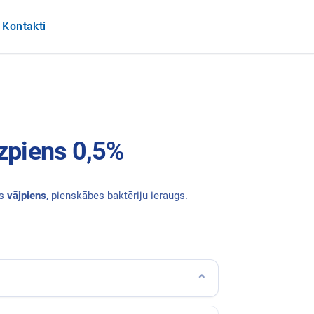
Kontakti
ezpiens 0,5%
ts
vājpiens
, pienskābes baktēriju ieraugs.
⌄